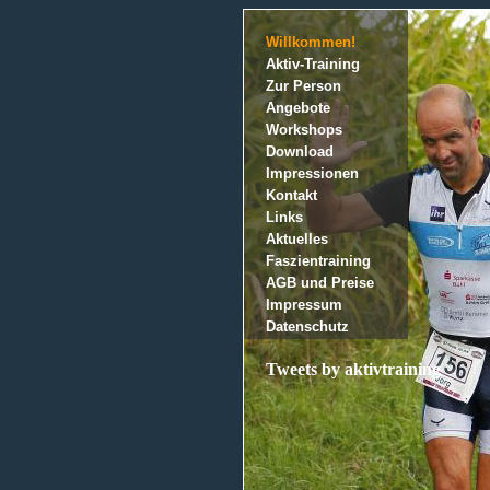
Willkommen!
Aktiv-Training
Zur Person
Angebote
Workshops
Download
Impressionen
Kontakt
Links
Aktuelles
Faszientraining
AGB und Preise
Impressum
Datenschutz
Tweets by aktivtraining